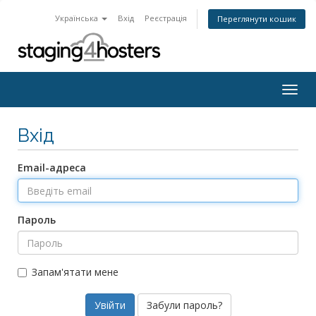
Українська
Вхід
Реєстрація
Переглянути кошик
Togg
navig
Вхід
Email-адреса
Пароль
Запам'ятати мене
Забули пароль?